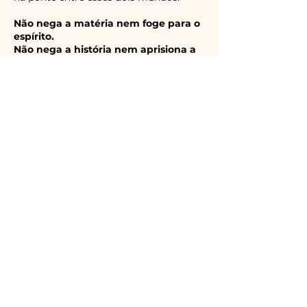
Não nega a matéria nem foge para o
espírito.
Não nega a história nem aprisiona a
pessoa ao passado.
Não nega a dor nem faz dela uma
identidade.
Não nega a prosperidade nem a
separa do propósito.
Não nega a individualidade nem
esquece que todo indivíduo pertence
a sistemas maiores.
O propósito da
metodologia
A Sintropia Sistêmica conduz
pessoas, grupos e projetos:
Da dispersão para a coerência
Da repetição inconsciente para a